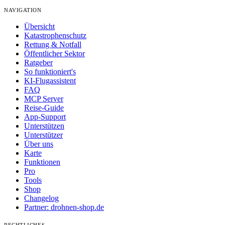
NAVIGATION
Übersicht
Katastrophenschutz
Rettung & Notfall
Öffentlicher Sektor
Ratgeber
So funktioniert's
KI-Flugassistent
FAQ
MCP Server
Reise-Guide
App-Support
Unterstützen
Unterstützer
Über uns
Karte
Funktionen
Pro
Tools
Shop
Changelog
Partner: drohnen-shop.de
RECHTLICHES