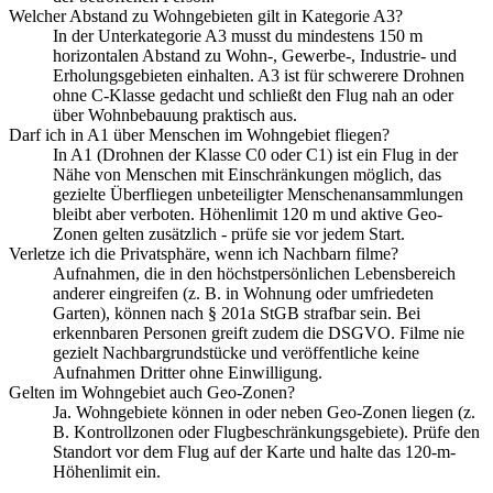
Welcher Abstand zu Wohngebieten gilt in Kategorie A3?
In der Unterkategorie A3 musst du mindestens 150 m
horizontalen Abstand zu Wohn-, Gewerbe-, Industrie- und
Erholungsgebieten einhalten. A3 ist für schwerere Drohnen
ohne C-Klasse gedacht und schließt den Flug nah an oder
über Wohnbebauung praktisch aus.
Darf ich in A1 über Menschen im Wohngebiet fliegen?
In A1 (Drohnen der Klasse C0 oder C1) ist ein Flug in der
Nähe von Menschen mit Einschränkungen möglich, das
gezielte Überfliegen unbeteiligter Menschenansammlungen
bleibt aber verboten. Höhenlimit 120 m und aktive Geo-
Zonen gelten zusätzlich - prüfe sie vor jedem Start.
Verletze ich die Privatsphäre, wenn ich Nachbarn filme?
Aufnahmen, die in den höchstpersönlichen Lebensbereich
anderer eingreifen (z. B. in Wohnung oder umfriedeten
Garten), können nach § 201a StGB strafbar sein. Bei
erkennbaren Personen greift zudem die DSGVO. Filme nie
gezielt Nachbargrundstücke und veröffentliche keine
Aufnahmen Dritter ohne Einwilligung.
Gelten im Wohngebiet auch Geo-Zonen?
Ja. Wohngebiete können in oder neben Geo-Zonen liegen (z.
B. Kontrollzonen oder Flugbeschränkungsgebiete). Prüfe den
Standort vor dem Flug auf der Karte und halte das 120-m-
Höhenlimit ein.