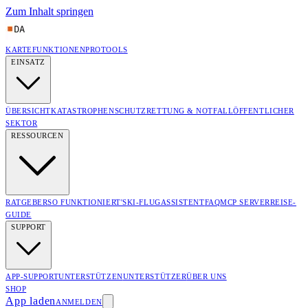
Zum Inhalt springen
KARTE
FUNKTIONEN
PRO
TOOLS
EINSATZ
ÜBERSICHT
KATASTROPHENSCHUTZ
RETTUNG & NOTFALL
ÖFFENTLICHER
SEKTOR
RESSOURCEN
RATGEBER
SO FUNKTIONIERT'S
KI-FLUGASSISTENT
FAQ
MCP SERVER
REISE-
GUIDE
SUPPORT
APP-SUPPORT
UNTERSTÜTZEN
UNTERSTÜTZER
ÜBER UNS
SHOP
App laden
ANMELDEN