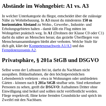
Abstände im Wohngebiet: A1 vs. A3
In welcher Unterkategorie du fliegst, entscheidet über die zulässige
Nähe zu Wohnbebauung. In
A3
musst du mindestens
150 m
horizontalen Abstand
zu Wohn-, Gewerbe-, Industrie- und
Erholungsgebieten halten - damit fällt ein Flug mitten im
Wohngebiet praktisch weg. In
A1
(Drohnen der Klasse C0 oder C1)
darfst du näher an Menschen heran; das gezielte Überfliegen von
Menschenansammlungen bleibt aber verboten. Welche Stufe für
dich gilt, klärt der
Kompetenznachweis A1/A3
und das
Fernpilotenzeugnis A2
.
Privatsphäre, § 201a StGB und DSGVO
Selbst wenn der Luftraum frei ist, darfst du Nachbarn nicht
ausspähen. Bildaufnahmen, die den höchstpersönlichen
Lebensbereich verletzen - etwa in Wohnungen oder umfriedeten
Gärten - können nach
§ 201a StGB
strafbar sein. Sind erkennbare
Personen zu sehen, greift die
DSGVO
: Aufnahmen Dritter ohne
Einwilligung sind heikel und sollten nicht veröffentlicht werden.
Fliege respektvoll, filme keine fremden Grundstücke und sprich im
Zweifel mit den Nachbarn.