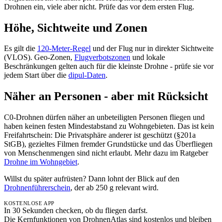
Drohnen ein, viele aber nicht. Prüfe das vor dem ersten Flug.
Höhe, Sichtweite und Zonen
Es gilt die
120-Meter-Regel
und der Flug nur in direkter Sichtweite
(VLOS). Geo-Zonen,
Flugverbotszonen
und lokale
Beschränkungen gelten auch für die kleinste Drohne - prüfe sie vor
jedem Start über die
dipul-Daten
.
Näher an Personen - aber mit Rücksicht
C0-Drohnen dürfen näher an unbeteiligten Personen fliegen und
haben keinen festen Mindestabstand zu Wohngebieten. Das ist kein
Freifahrtschein: Die Privatsphäre anderer ist geschützt (§201a
StGB), gezieltes Filmen fremder Grundstücke und das Überfliegen
von Menschenmengen sind nicht erlaubt. Mehr dazu im Ratgeber
Drohne im Wohngebiet
.
Willst du später aufrüsten? Dann lohnt der Blick auf den
Drohnenführerschein
, der ab 250 g relevant wird.
KOSTENLOSE APP
In 30 Sekunden checken, ob du fliegen darfst.
Die Kernfunktionen von DrohnenAtlas sind kostenlos und bleiben