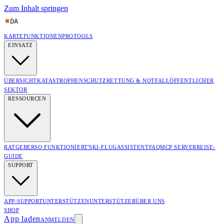
Zum Inhalt springen
KARTE
FUNKTIONEN
PRO
TOOLS
EINSATZ
ÜBERSICHT
KATASTROPHENSCHUTZ
RETTUNG & NOTFALL
ÖFFENTLICHER
SEKTOR
RESSOURCEN
RATGEBER
SO FUNKTIONIERT'S
KI-FLUGASSISTENT
FAQ
MCP SERVER
REISE-
GUIDE
SUPPORT
APP-SUPPORT
UNTERSTÜTZEN
UNTERSTÜTZER
ÜBER UNS
SHOP
App laden
ANMELDEN