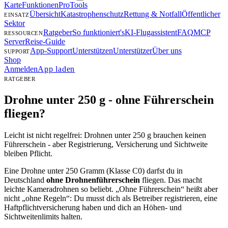
Karte
Funktionen
Pro
Tools
Übersicht
Katastrophenschutz
Rettung & Notfall
Öffentlicher
EINSATZ
Sektor
Ratgeber
So funktioniert's
KI-Flugassistent
FAQ
MCP
RESSOURCEN
Server
Reise-Guide
App-Support
Unterstützen
Unterstützer
Über uns
SUPPORT
Shop
Anmelden
App laden
RATGEBER
Drohne unter 250 g -
ohne Führerschein
fliegen?
Leicht ist nicht regelfrei: Drohnen unter 250 g brauchen keinen
Führerschein - aber Registrierung, Versicherung und Sichtweite
bleiben Pflicht.
Eine Drohne unter 250 Gramm (Klasse C0) darfst du in
Deutschland
ohne Drohnenführerschein
fliegen. Das macht
leichte Kameradrohnen so beliebt. „Ohne Führerschein“ heißt aber
nicht „ohne Regeln“: Du musst dich als Betreiber registrieren, eine
Haftpflichtversicherung haben und dich an Höhen- und
Sichtweitenlimits halten.