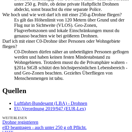
unter 250 g. Prüfe, ob deine private Haftpflicht Drohnen
abdeckt, sonst brauchst du eine separate Police.
Wie hoch und wie weit darf ich mit einer 250-g-Drohne fliegen?
Es gilt das Höhenlimit von 120 Metern über Grund und der
Flug nur in Sichtweite (VLOS). Geo-Zonen,
Flugverbotszonen und lokale Einschränkungen musst du
genauso beachten wie bei größeren Drohnen.
Darf ich mit einer C0-Drohne über Personen oder Wohngebiete
fliegen?
C0-Drohnen dürfen näher an unbeteiligten Personen geflogen
werden und haben keinen festen Mindestabstand zu
Wohngebieten. Trotzdem musst du die Privatsphäre wahren -
§201a StGB schützt den höchstpersönlichen Lebensbereich -
und Geo-Zonen beachten. Gezieltes Überfliegen von
Menschenmengen ist tabu.
Quellen
Luftfahrt-Bundesamt (LBA) - Drohnen
EU-Verordnung 2019/947 (EUR-Lex)
WEITERLESEN
Drohne registrieren
eID beantragen - auch unter 250 g oft Pflicht.
LESEN →