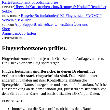
Karte
Funktionen
Pro
Tools
Enterprise
Übersicht
Katastrophenschutz
Rettung & Notfall
Öffentlicher
EINSATZ
Sektor
Ratgeber
So funktioniert's
KI-Flugassistent
FAQ
MCP
RESSOURCEN
Server
Reise-Guide
App-Support
Unterstützen
Unterstützer
Über uns
SUPPORT
Shop
Anmelden
App laden
ZONEN-CHECK
Flugverbotszonen
prüfen.
Flugverbotszonen können je nach Ort, Zeit und Auflage variieren.
Ein Check vor dem Flug spart Ärger.
Flugverbotszonen sind Bereiche, in denen Drohnenflüge
verboten oder stark eingeschränkt sind.
Dazu zählen unter
anderem Flughäfen mit ihrer Kontrollzone, militärische
Sperrgebiete, Naturschutzgebiete und sensible Infrastruktur. Welche
Einschränkung an deinem Standort gilt, prüfst du am sichersten vor
dem Start auf der Karte - auf Basis offizieller DFS/dipul-Daten.
KURZ GESAGT
Immer zuerst die Karte prüfen, nicht aus dem Bauch