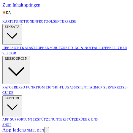
Zum Inhalt springen
KARTE
FUNKTIONEN
PRO
TOOLS
ENTERPRISE
EINSATZ
ÜBERSICHT
KATASTROPHENSCHUTZ
RETTUNG & NOTFALL
ÖFFENTLICHER
SEKTOR
RESSOURCEN
RATGEBER
SO FUNKTIONIERT'S
KI-FLUGASSISTENT
FAQ
MCP SERVER
REISE-
GUIDE
SUPPORT
APP-SUPPORT
UNTERSTÜTZEN
UNTERSTÜTZER
ÜBER UNS
SHOP
App laden
ANMELDEN