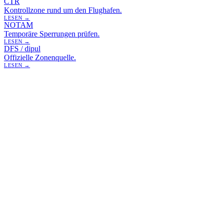
CTR
Kontrollzone rund um den Flughafen.
LESEN →
NOTAM
Temporäre Sperrungen prüfen.
LESEN →
DFS / dipul
Offizielle Zonenquelle.
LESEN →