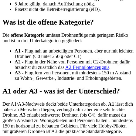
5 Jahre gültig, danach Auffrischung nötig.
Ersetzt nicht die Betreiberregistrierung (eID).
Was ist die offene Kategorie?
Die
offene Kategorie
umfasst Drohnenflüge mit geringem Risiko
und ist in drei Unterkategorien gegliedert:
A1
- Flug nah an unbeteiligten Personen, aber nur mit leichten
Drohnen (C0 unter 250 g oder C1).
A2
- Flug in der Nähe von Personen mit C2-Drohnen; dafür
brauchst du zusätzlich das
A2-Fernpilotenzeugnis
.
A3
- Flug fern von Personen, mit mindestens 150 m Abstand
zu Wohn-, Gewerbe-, Industrie- und Erholungsgebieten.
A1 oder A3 - was ist der Unterschied?
Der A1/A3-Nachweis deckt beide Unterkategorien ab.
A1
lässt dich
näher an Menschen fliegen, verlangt dafür aber eine sehr leichte
Drohne.
A3
erlaubt schwerere Drohnen (bis C4), dafür musst du
großen Abstand zu Wohngebieten und Personen halten - mindestens
150 m horizontal zu bebauten Gebieten. Für viele Hobby-Piloten
mit größeren Drohnen ist A3 die praktische Standardkategorie.