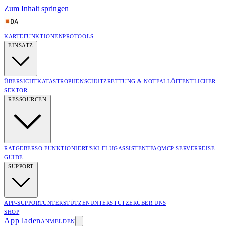
Zum Inhalt springen
KARTE
FUNKTIONEN
PRO
TOOLS
EINSATZ
ÜBERSICHT
KATASTROPHENSCHUTZ
RETTUNG & NOTFALL
ÖFFENTLICHER
SEKTOR
RESSOURCEN
RATGEBER
SO FUNKTIONIERT'S
KI-FLUGASSISTENT
FAQ
MCP SERVER
REISE-
GUIDE
SUPPORT
APP-SUPPORT
UNTERSTÜTZEN
UNTERSTÜTZER
ÜBER UNS
SHOP
App laden
ANMELDEN