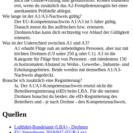
auch die Online-Prüfung sind gebührenfrei. Kosten entstehen
erst, wenn du zusätzlich das A2-Fernpilotenzeugnis bei einer
anerkannten Prüfstelle ablegst.
Wie lange ist der A1/A3-Nachweis gültig?
Der EU-Kompetenznachweis A1/A3 ist 5 Jahre gültig.
Danach musst du ihn auffrischen bzw. erneuern.
DrohnenAtlas kann dich rechtzeitig vor Ablauf der Gültigkeit
erinnern.
Was ist der Unterschied zwischen A1 und A3?
A1 erlaubt Flüge nah an unbeteiligten Personen, aber nur mit
leichten Drohnen (C0 unter 250 g oder C1). A3 ist die
Kategorie für Flüge fern von Personen - mit mindestens 150
m horizontalem Abstand zu Wohn-, Gewerbe-, Industrie- und
Erholungsgebieten. Beide werden mit demselben A1/A3-
Nachweis abgedeckt.
Brauche ich zusätzlich eine Registrierung?
Ja. Der A1/A3-Kompetenznachweis ersetzt nicht die
Betreiberregistrierung (eID) beim LBA. Für die meisten
Drohnen brauchst du beides: die eID-Registrierung des
Betreibers und - je nach Drohne - den Kompetenznachweis.
Quellen
Luftfahrt-Bundesamt (LBA) - Drohnen
EU-Verordnung 2019/947 (EUR-Lex)