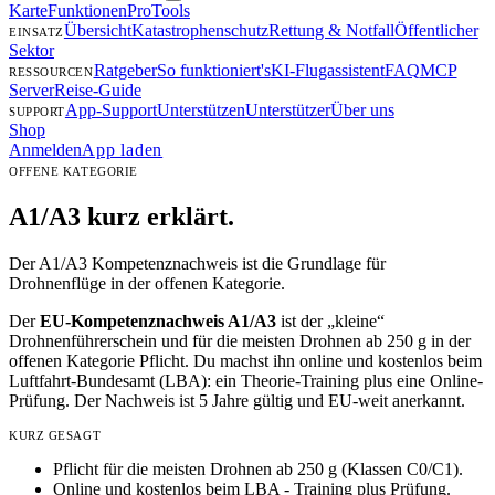
Karte
Funktionen
Pro
Tools
Übersicht
Katastrophenschutz
Rettung & Notfall
Öffentlicher
EINSATZ
Sektor
Ratgeber
So funktioniert's
KI-Flugassistent
FAQ
MCP
RESSOURCEN
Server
Reise-Guide
App-Support
Unterstützen
Unterstützer
Über uns
SUPPORT
Shop
Anmelden
App laden
OFFENE KATEGORIE
A1/A3
kurz erklärt.
Der A1/A3 Kompetenznachweis ist die Grundlage für
Drohnenflüge in der offenen Kategorie.
Der
EU-Kompetenznachweis A1/A3
ist der „kleine“
Drohnenführerschein und für die meisten Drohnen ab 250 g in der
offenen Kategorie Pflicht. Du machst ihn online und kostenlos beim
Luftfahrt-Bundesamt (LBA): ein Theorie-Training plus eine Online-
Prüfung. Der Nachweis ist 5 Jahre gültig und EU-weit anerkannt.
KURZ GESAGT
Pflicht für die meisten Drohnen ab 250 g (Klassen C0/C1).
Online und kostenlos beim LBA - Training plus Prüfung.